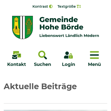
Zur Navigation springen
Zum Inhalt springen
Kontrast
Textgröße
Menü
Kontakt
Suchen
Login
Menü
Veröffentlichungen
Aktuelle Beiträge
Bürgerservice - Onlinedienste
Neuigkeiten