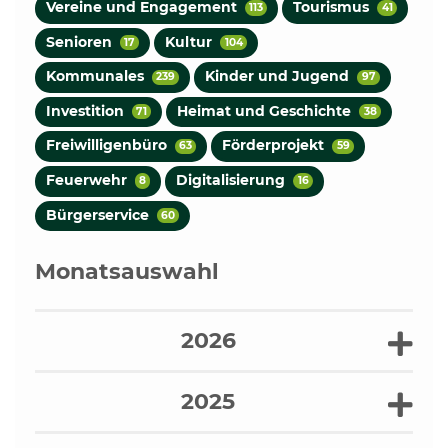
Vereine und Engagement
Tourismus
113
41
Senioren
Kultur
17
104
Kommunales
Kinder und Jugend
239
97
Investition
Heimat und Geschichte
71
38
Freiwilligenbüro
Förderprojekt
63
59
Feuerwehr
Digitalisierung
8
16
Bürgerservice
60
Monatsauswahl
2026
2025