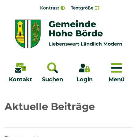
Zur Navigation springen
Zum Inhalt springen
Kontrast
Textgröße
Menü
Kontakt
Suchen
Login
Menü
Veröffentlichungen
Aktuelle Beiträge
Bürgerservice - Onlinedienste
Neuigkeiten