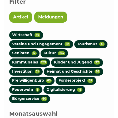
Filter
Artikel
Meldungen
Wirtschaft
46
Vereine und Engagement
Tourismus
113
41
Senioren
Kultur
17
104
Kommunales
Kinder und Jugend
239
97
Investition
Heimat und Geschichte
71
38
Freiwilligenbüro
Förderprojekt
63
59
Feuerwehr
Digitalisierung
8
16
Bürgerservice
60
Monatsauswahl