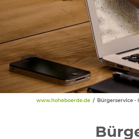
Bildung und Soziales
Wirtschaft, Bauen, Verkehr
Tourismus, Freizeit, Dorfleb
Ehrenamt und Engagement
www.hoheboerde.de
Bürgerservice -
Bürge