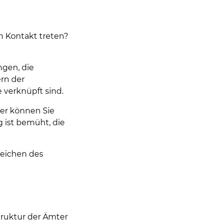
n Kontakt treten?
ngen, die
ern der
 verknüpft sind.
ier können Sie
 ist bemüht, die
reichen des
truktur der Ämter