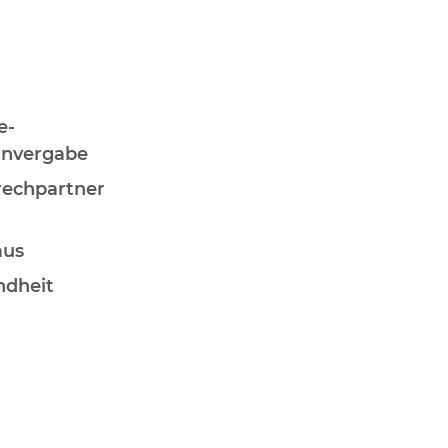
e-
invergabe
rechpartner
aus
ndheit