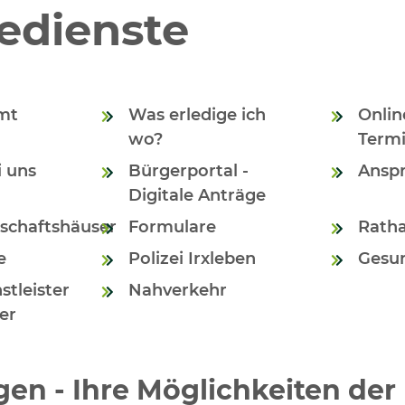
edienste
Amt
Was erledige ich
Onlin
wo?
Term
i uns
Bürgerportal -
Ansp
Digitale Anträge
schaftshäuser
Formulare
Rath
e
Polizei Irxleben
Gesu
stleister
Nahverkehr
er
gen - Ihre Möglichkeiten der