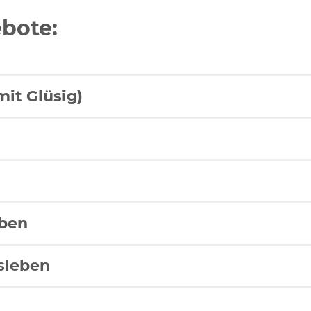
bote:
en
mit Glüsig)
eben
sleben