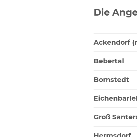
Bildung und Soziales
Die Ange
Wirtschaft, Bauen, Verkehr
Tourismus, Freizeit, Dorfleb
Ackendorf (
Ehrenamt und Engagement
Bebertal
Bornstedt
Eichenbarl
Groß Santer
Hermsdorf