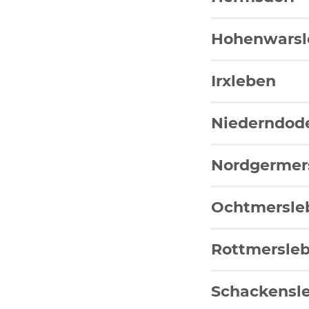
Hohenwarsl
Irxleben
Niederndod
Nordgermers
Ochtmersle
Rottmersleb
Schackensl