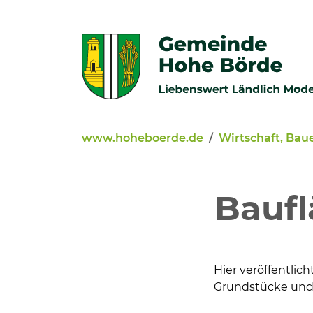
Zur Navigation springen
Zum Inhalt springen
www.hoheboerde.de
Wirtschaft, Bau
Veröffentlichungen
Bürgerservice - Onlinediens
Baufl
Neuigkeiten
Kommunalpolitik
Hier veröffentli
Grundstücke und