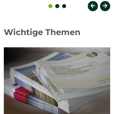
Vorherige
Näc
Wichtige Themen