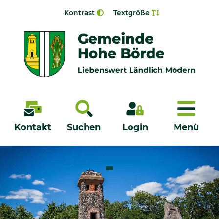
Zur Navigation springen
Zum Inhalt springen
Kontrast
Textgröße
Menü
Kontakt
Suchen
Login
Menü
Veröffentlichungen
Bürgerservice - Onlinedienste
Neuigkeiten