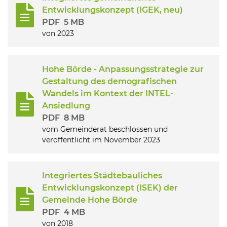
Entwicklungskonzept (IGEK, neu)
PDF
5 MB
Kommunalpolitik
von 2023
Bildung und Soziales
Hohe Börde - Anpassungsstrategie zur
Gestaltung des demografischen
Wirtschaft, Bauen, Verkehr
Wandels im Kontext der INTEL-
Ansiedlung
PDF
8 MB
Tourismus, Freizeit, Dorfleben
vom Gemeinderat beschlossen und
veröffentlicht im November 2023
Ehrenamt und Engagement
Integriertes Städtebauliches
Entwicklungskonzept (ISEK) der
Gemeinde Hohe Börde
PDF
4 MB
von 2018