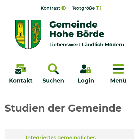
Zur Navigation springen
Zum Inhalt springen
Kontrast
Textgröße
Menü
Kontakt
Suchen
Login
Menü
Veröffentlichungen
Studien der Gemeinde
Bürgerservice - Onlinedienste
Neuigkeiten
Integriertes gemeindliches