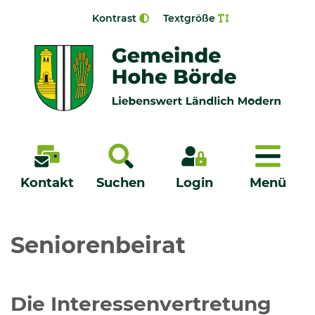
Zur Navigation springen
Zum Inhalt springen
Kontrast
Textgröße
Menü
Kontakt
Suchen
Login
Menü
Veröffentlichungen
Seniorenbeirat
Bürgerservice - Onlinedienste
Die Interessenvertretung
Neuigkeiten