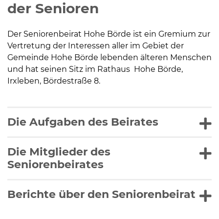
der Senioren
Kommunalpolitik
Der Seniorenbeirat Hohe Börde ist ein Gremium zur
Vertretung der Interessen aller im Gebiet der
Bildung und Soziales
Gemeinde Hohe Börde lebenden älteren Menschen
und hat seinen Sitz im Rathaus Hohe Börde,
Irxleben, Bördestraße 8.
Wirtschaft, Bauen, Verkehr
Tourismus, Freizeit, Dorfleben
Die Aufgaben des Beirates
Ehrenamt und Engagement
Die Mitglieder des
Seniorenbeirates
Berichte über den Seniorenbeirat