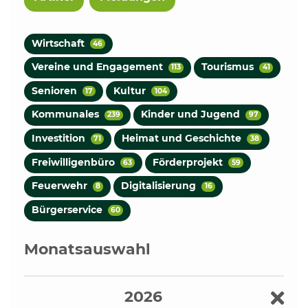
Wirtschaft
46
Vereine und Engagement
Tourismus
113
41
Senioren
Kultur
17
104
Kommunales
Kinder und Jugend
239
97
Investition
Heimat und Geschichte
71
38
Freiwilligenbüro
Förderprojekt
63
59
Feuerwehr
Digitalisierung
8
16
Bürgerservice
60
Monatsauswahl
2026