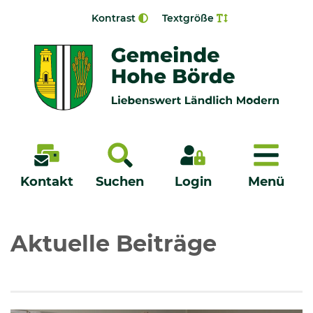
Zur Navigation springen
Zum Inhalt springen
Kontrast
Textgröße
Menü
Kontakt
Suchen
Login
Menü
Veröffentlichungen
Aktuelle Beiträge
Bürgerservice - Onlinedienste
Neuigkeiten