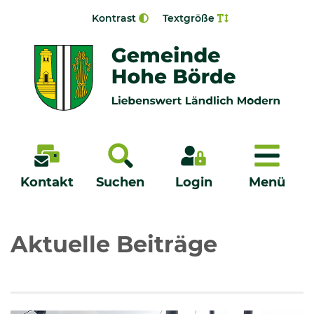
Zur Navigation springen
Zum Inhalt springen
Kontrast
Textgröße
Menü
Kontakt
Suchen
Login
Menü
Veröffentlichungen
Aktuelle Beiträge
Bürgerservice - Onlinedienste
Neuigkeiten