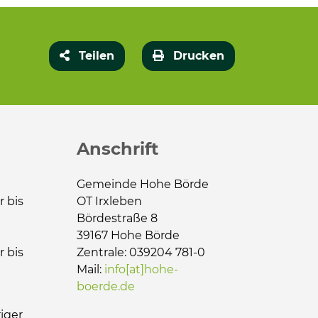
Teilen
Drucken
Anschrift
Gemeinde Hohe Börde
r bis
OT Irxleben
Bördestraße 8
39167 Hohe Börde
r bis
Zentrale: 039204 781-0
Mail:
info[at]hohe-
boerde.de
iger