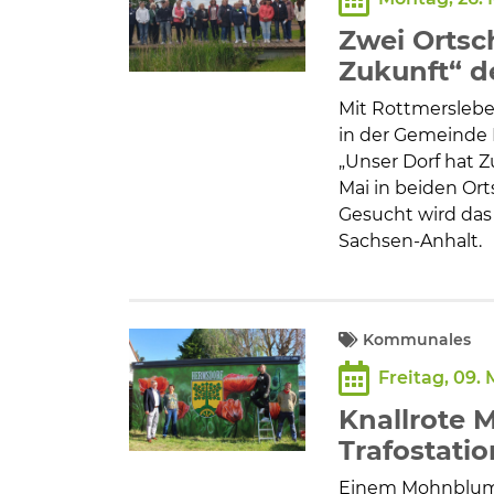
Bildung und Soziales
Zwei Ortsc
Wirtschaft, Bauen, Verkehr
Zukunft“ d
Mit Rottmerslebe
Tourismus, Freizeit, Dorfleb
in der Gemeinde 
„Unser Dorf hat Z
Mai in beiden Ort
Ehrenamt und Engagement
Gesucht wird das 
Sachsen-Anhalt.
Kommunales
Freitag, 09. 
Knallrote 
Trafostatio
Einem Mohnblumen