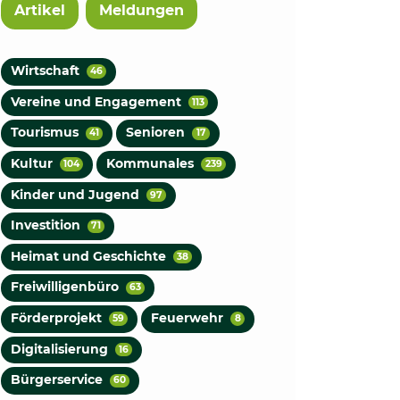
Artikel
Meldungen
Wirtschaft
46
Vereine und Engagement
113
Tourismus
Senioren
41
17
Kultur
Kommunales
104
239
Kinder und Jugend
97
Investition
71
Heimat und Geschichte
38
Freiwilligenbüro
63
Förderprojekt
Feuerwehr
59
8
Digitalisierung
16
Bürgerservice
60