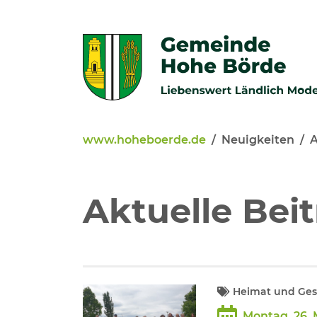
Zur Navigation springen
Zum Inhalt springen
www.hoheboerde.de
Neuigkeiten
A
Veröffentlichungen
Bürgerservice - Onlinediens
Aktuelle Bei
Neuigkeiten
Kommunalpolitik
Heimat und Gesc
Montag, 26. 