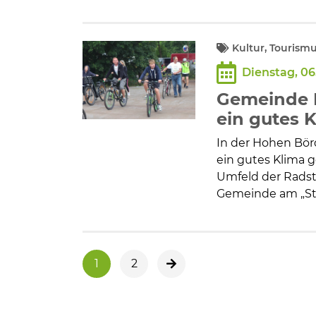
Kultur, Tourism
Dienstag, 06
Gemeinde H
ein gutes 
In der Hohen Bör
ein gutes Klima ge
Umfeld der Radste
Gemeinde am „Sta
1
2
nächste Seite