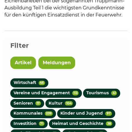
Eichenbarleben bei der sogenannten Truppmann-
Ausbildung Teil 1 die wichtigsten Grundkenntnisse
für den künftigen Einsatzdienst in der Feuerwehr.
Filter
Artikel
Meldungen
Wirtschaft
46
Vereine und Engagement
Tourismus
113
41
Senioren
Kultur
17
104
Kommunales
Kinder und Jugend
239
97
Investition
Heimat und Geschichte
71
38