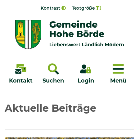
Zur Navigation springen
Zum Inhalt springen
Kontrast
Textgröße
Menü
Kontakt
Suchen
Login
Menü
Veröffentlichungen
Aktuelle Beiträge
Bürgerservice - Onlinedienste
Neuigkeiten