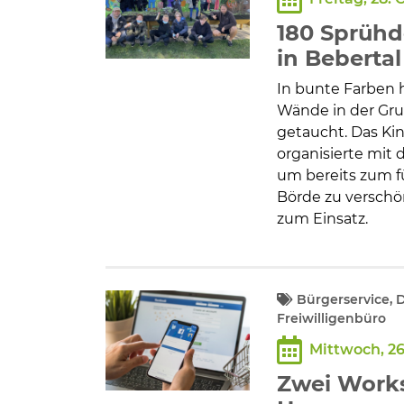
Bildung und Soziales
180 Sprühd
Wirtschaft, Bauen, Verkehr
in Bebertal
In bunte Farben 
Tourismus, Freizeit, Dorfleb
Wände in der Gru
getaucht. Das K
organisierte mit 
Ehrenamt und Engagement
um bereits zum f
Börde zu verschö
zum Einsatz.
Bürgerservice, 
Freiwilligenbüro
Mittwoch, 26
Zwei Works