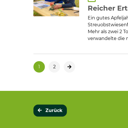
Reicher Er
Ein gutes Apfelja
Streuobstwiesenf
Mehr als zwei 2 T
verwandelte die 
1
2
nächste Seite
Zurück