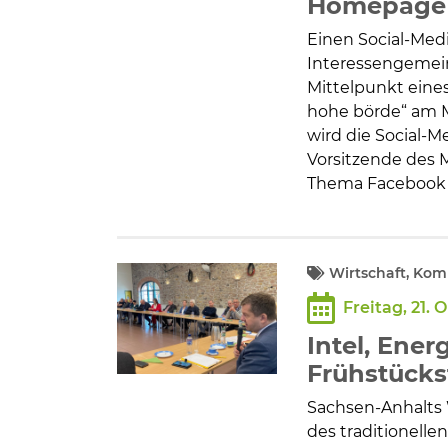
Homepage 
Einen Social-Medi
Interessengemein
Mittelpunkt eines
hohe börde“ am M
wird die Social-M
Vorsitzende des 
Thema Facebook 
Wirtschaft, Ko
Freitag, 21. 
Intel, Ene
Frühstücks
Sachsen-Anhalts 
des traditionel