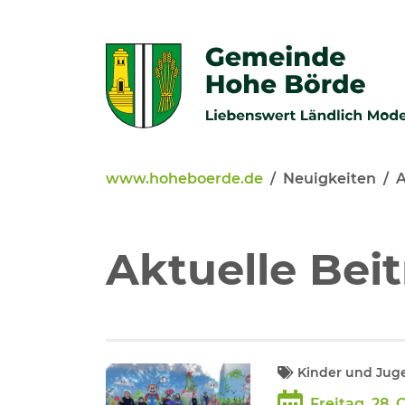
Zur Navigation springen
Zum Inhalt springen
www.hoheboerde.de
Neuigkeiten
A
Veröffentlichungen
Bürgerservice - Onlinediens
Aktuelle Bei
Neuigkeiten
Kommunalpolitik
Kinder und Jug
Freitag, 28.