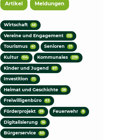
Artikel
Meldungen
Wirtschaft
46
Vereine und Engagement
113
Tourismus
Senioren
41
17
Kultur
Kommunales
104
239
Kinder und Jugend
97
Investition
71
Heimat und Geschichte
38
Freiwilligenbüro
63
Förderprojekt
Feuerwehr
59
8
Digitalisierung
16
Bürgerservice
60