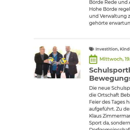
Börde Rede und A
Hohe Börde regel
und Verwaltung z
gehörte erwartu
Investition, Ki
Mittwoch, 19
Schulsporth
Bewegungs
Die neue Schuls
die Ortschaft Beb
Feier des Tages
aufgeführt. Zu de
Klaus Zimmermann.
Sport da, sondern
Dorfgemeinschaft