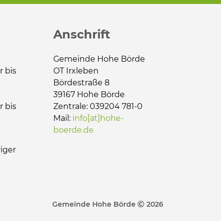
Anschrift
Gemeinde Hohe Börde
r bis
OT Irxleben
Bördestraße 8
39167 Hohe Börde
r bis
Zentrale: 039204 781-0
Mail:
info[at]hohe-
boerde.de
iger
Gemeinde Hohe Börde
2026