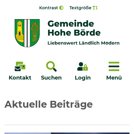
Zur Navigation springen
Zum Inhalt springen
Kontrast
Textgröße
Menü
Kontakt
Suchen
Login
Menü
Veröffentlichungen
Aktuelle Beiträge
Bürgerservice - Onlinedienste
Neuigkeiten