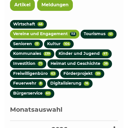
Artikel
Meldungen
Wirtschaft
46
Vereine und Engagement
Tourismus
113
41
Senioren
Kultur
17
104
Kommunales
Kinder und Jugend
239
97
Investition
Heimat und Geschichte
71
38
Freiwilligenbüro
Förderprojekt
63
59
Feuerwehr
Digitalisierung
8
16
Bürgerservice
60
Monatsauswahl