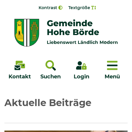
Zur Navigation springen
Zum Inhalt springen
Kontrast
Textgröße
Menü
Kontakt
Suchen
Login
Menü
Veröffentlichungen
Aktuelle Beiträge
Bürgerservice - Onlinedienste
Neuigkeiten