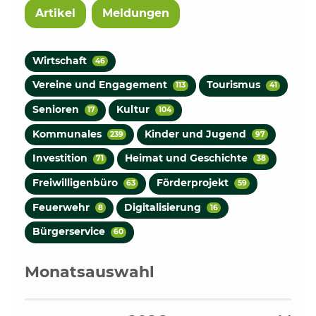
Artikel
Meldungen
Wirtschaft
46
Vereine und Engagement
Tourismus
113
41
Senioren
Kultur
17
104
Kommunales
Kinder und Jugend
239
97
Investition
Heimat und Geschichte
71
38
Freiwilligenbüro
Förderprojekt
63
59
Feuerwehr
Digitalisierung
8
16
Bürgerservice
60
Monatsauswahl