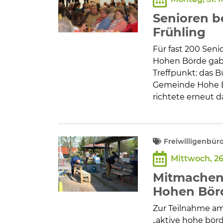
Bildung und Soziales
Senioren b
Wirtschaft, Bauen, Verkehr
Frühling
Für fast 200 Seni
Tourismus, Freizeit, Dorfleb
Hohen Börde gab 
Treffpunkt: das B
Gemeinde Hohe Bö
Ehrenamt und Engagement
richtete erneut d
Freiwilligenbür
Mittwoch, 26
Mitmachen b
Hohen Bör
Zur Teilnahme am 
„aktive hohe bör