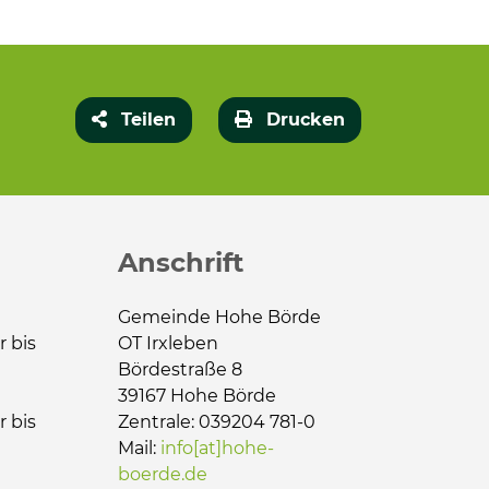
Teilen
Drucken
Anschrift
Gemeinde Hohe Börde
r bis
OT Irxleben
Bördestraße 8
39167 Hohe Börde
r bis
Zentrale: 039204 781-0
Mail:
info[at]hohe-
boerde.de