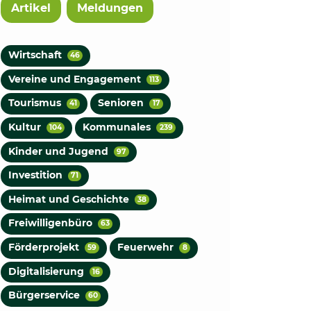
Artikel
Meldungen
Wirtschaft
46
Vereine und Engagement
113
Tourismus
Senioren
41
17
Kultur
Kommunales
104
239
Kinder und Jugend
97
Investition
71
Heimat und Geschichte
38
Freiwilligenbüro
63
Förderprojekt
Feuerwehr
59
8
Digitalisierung
16
Bürgerservice
60