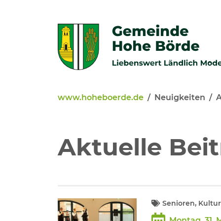
Zur Navigation springen
Zum Inhalt springen
www.hoheboerde.de
Neuigkeiten
A
Veröffentlichungen
Bürgerservice - Onlinediens
Aktuelle Bei
Neuigkeiten
Kommunalpolitik
Senioren, Kultur
Montag, 31. 