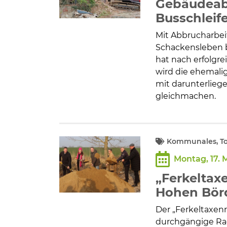
Gebäudeabb
Busschleif
Mit Abbrucharbeit
Schackensleben b
hat nach erfolgr
wird die ehemali
mit darunterlie
gleichmachen.
Kommunales, To
Montag, 17. 
„Ferkeltax
Hohen Bör
Der „Ferkeltaxenr
durchgängige Ra