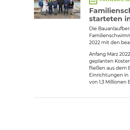
Bildung und Soziales
Familiens
Wirtschaft, Bauen, Verkehr
starteten i
Die Bauanlaufber
Tourismus, Freizeit, Dorfleb
Familienschwimm
2022 mit den bea
Ehrenamt und Engagement
Anfang März 2022
geplanten Kosten 
fließen aus dem
Einrichtungen in
von 1,3 Millionen 