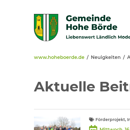
Zur Navigation springen
Zum Inhalt springen
www.hoheboerde.de
Neuigkeiten
A
Veröffentlichungen
Bürgerservice - Onlinediens
Aktuelle Bei
Neuigkeiten
Kommunalpolitik
Förderprojekt, In
Mittwoch, 16