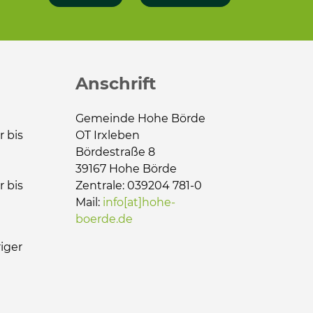
Anschrift
Gemeinde Hohe Börde
r bis
OT Irxleben
Bördestraße 8
39167 Hohe Börde
r bis
Zentrale: 039204 781-0
Mail:
info[at]hohe-
boerde.de
iger