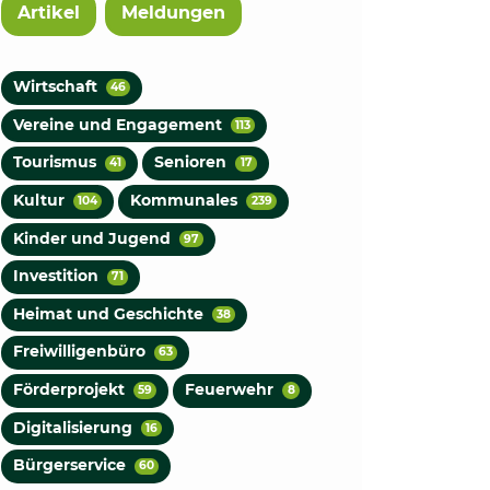
Artikel
Meldungen
Wirtschaft
46
Vereine und Engagement
113
Tourismus
Senioren
41
17
Kultur
Kommunales
104
239
Kinder und Jugend
97
Investition
71
Heimat und Geschichte
38
Freiwilligenbüro
63
Förderprojekt
Feuerwehr
59
8
Digitalisierung
16
Bürgerservice
60