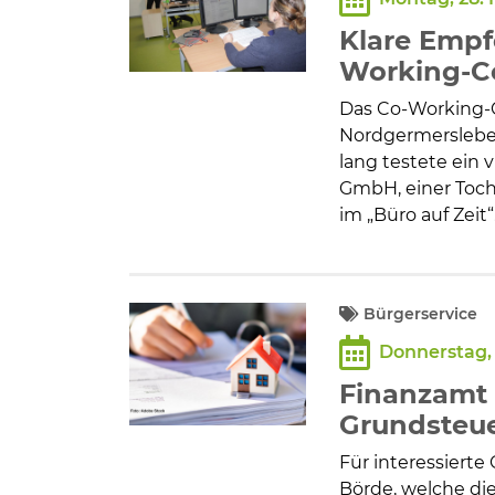
Bildung und Soziales
Klare Empf
Wirtschaft, Bauen, Verkehr
Working-C
Das Co-Working-
Tourismus, Freizeit, Dorfleb
Nordgermerslebe
lang testete ein
GmbH, einer Toc
Ehrenamt und Engagement
im „Büro auf Zeit“
Bürgerservice
Donnerstag,
Finanzamt 
Grundsteue
Für interessiert
Börde, welche di