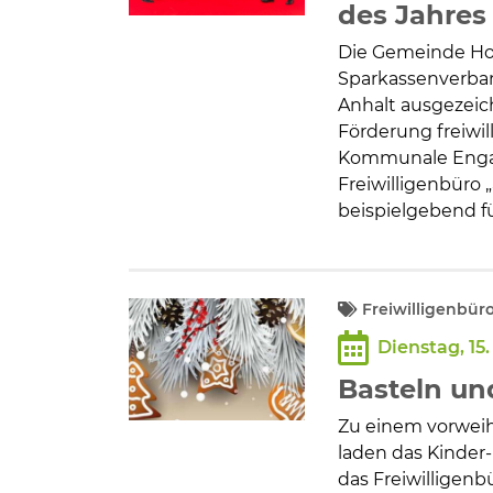
des Jahres
Die Gemeinde Ho
Sparkassenverban
Anhalt ausgezeic
Förderung freiwi
Kommunale Engag
Freiwilligenbüro 
beispielgebend fü
Freiwilligenbür
Dienstag, 15
Basteln un
Zu einem vorwei
laden das Kinde
das Freiwilligenb