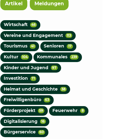
Artikel
Meldungen
Wirtschaft
46
Vereine und Engagement
113
Tourismus
Senioren
41
17
Kultur
Kommunales
104
239
Kinder und Jugend
97
Investition
71
Heimat und Geschichte
38
Freiwilligenbüro
63
Förderprojekt
Feuerwehr
59
8
Digitalisierung
16
Bürgerservice
60