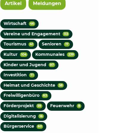
Artikel
Meldungen
Wirtschaft
46
Vereine und Engagement
113
Tourismus
Senioren
41
17
Kultur
Kommunales
104
239
Kinder und Jugend
97
Investition
71
Heimat und Geschichte
38
Freiwilligenbüro
63
Förderprojekt
Feuerwehr
59
8
Digitalisierung
16
Bürgerservice
60