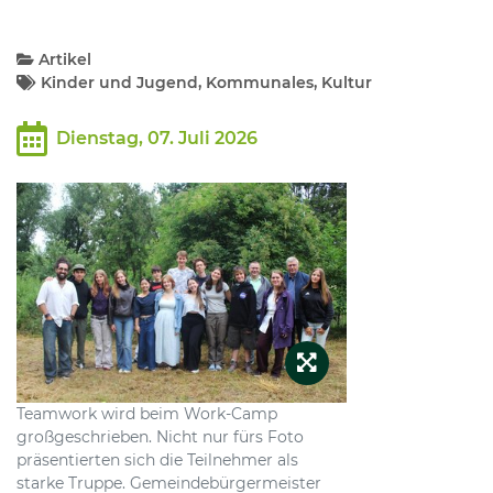
Kommunalpolitik
Artikel
Kinder und Jugend, Kommunales, Kultur
Bildung und Soziales
Dienstag, 07. Juli 2026
Wirtschaft, Bauen, Verkehr
Tourismus, Freizeit, Dorfleben
Ehrenamt und Engagement
Teamwork wird beim Work-Camp
großgeschrieben. Nicht nur fürs Foto
präsentierten sich die Teilnehmer als
starke Truppe. Gemeindebürgermeister