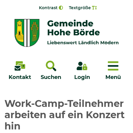
Zur Navigation springen
Zum Inhalt springen
Kontrast
Textgröße
Menü
Kontakt
Suchen
Login
Menü
Veröffentlichungen
Work-Camp-Teilnehmer
arbeiten auf ein Konzert
Bürgerservice - Onlinedienste
hin
Neuigkeiten