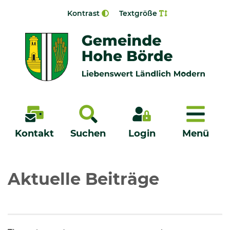
Zur Navigation springen
Zum Inhalt springen
Kontrast
Textgröße
Menü
Kontakt
Suchen
Login
Menü
Veröffentlichungen
Aktuelle Beiträge
Bürgerservice - Onlinedienste
Neuigkeiten