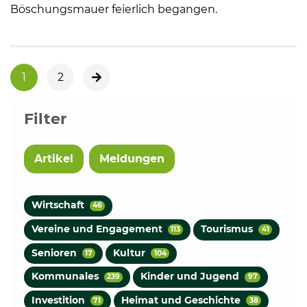
Böschungsmauer feierlich begangen.
1
2
nächste Seite
Filter
Artikel
Meldungen
Wirtschaft
46
Vereine und Engagement
Tourismus
113
41
Senioren
Kultur
17
104
Kommunales
Kinder und Jugend
239
97
Investition
Heimat und Geschichte
71
38