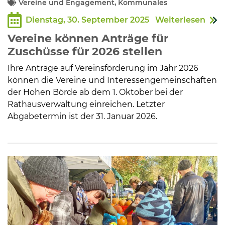
Vereine und Engagement, Kommunales
Dienstag, 30. September 2025
Weiterlesen
Kommunalpolitik
Vereine können Anträge für
Zuschüsse für 2026 stellen
Bildung und Soziales
Ihre Anträge auf Vereinsförderung im Jahr 2026
können die Vereine und Interessengemeinschaften
Wirtschaft, Bauen, Verkehr
der Hohen Börde ab dem 1. Oktober bei der
Rathausverwaltung einreichen. Letzter
Abgabetermin ist der 31. Januar 2026.
Tourismus, Freizeit, Dorfleben
Ehrenamt und Engagement