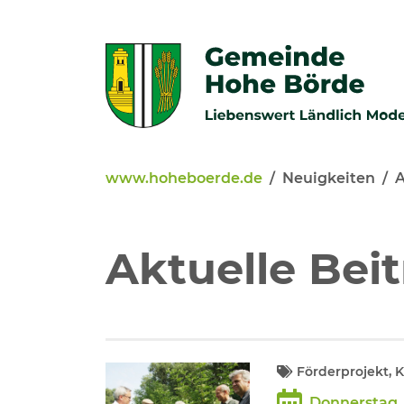
Zur Navigation springen
Zum Inhalt springen
www.hoheboerde.de
Neuigkeiten
A
Veröffentlichungen
Bürgerservice - Onlinediens
Aktuelle Bei
Neuigkeiten
Kommunalpolitik
Förderprojekt,
Donnerstag, 