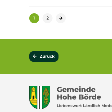
1
2
nächste Seite
Zurück