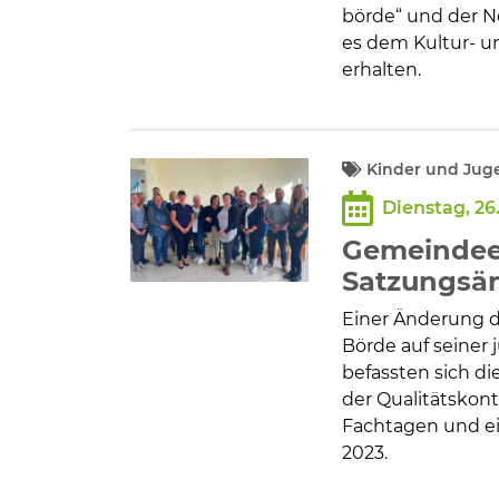
börde“ und der N
es dem Kultur- u
erhalten.
Kinder und Jug
Dienstag, 26.
Gemeindeel
Satzungsä
Einer Änderung d
Börde auf seiner
befassten sich d
der Qualitätskon
Fachtagen und e
2023.