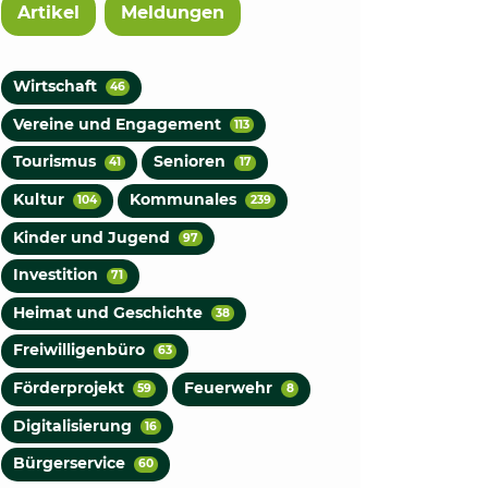
Artikel
Meldungen
Wirtschaft
46
Vereine und Engagement
113
Tourismus
Senioren
41
17
Kultur
Kommunales
104
239
Kinder und Jugend
97
Investition
71
Heimat und Geschichte
38
Freiwilligenbüro
63
Förderprojekt
Feuerwehr
59
8
Digitalisierung
16
Bürgerservice
60