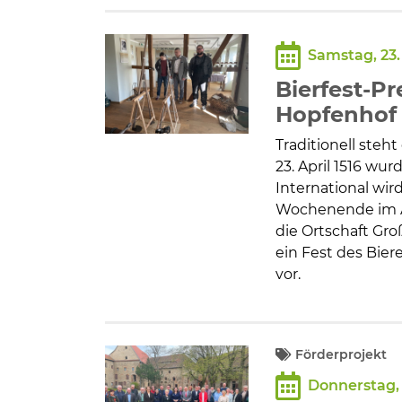
Samstag, 23.
Bierfest-P
Hopfenhof
Traditionell steh
23. April 1516 wu
International wir
Wochenende im A
die Ortschaft Gro
ein Fest des Bie
vor.
Förderprojekt
Donnerstag, 