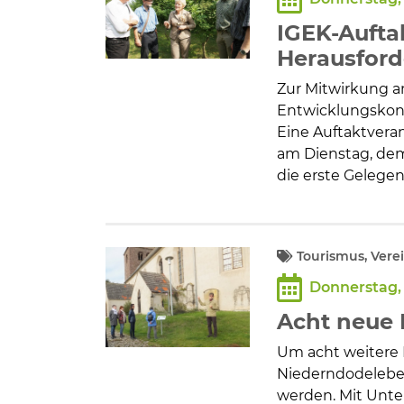
Bildung und Soziales
IGEK-Aufta
Wirtschaft, Bauen, Verkehr
Herausford
Zur Mitwirkung 
Tourismus, Freizeit, Dorfleb
Entwicklungskonz
Eine Auftaktvera
am Dienstag, dem 
Ehrenamt und Engagement
die erste Gelegen
Tourismus, Vere
Donnerstag, 
Acht neue
Um acht weitere I
Niederndodeleben
werden. Mit Unte