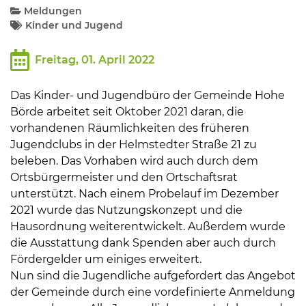
Meldungen
Kinder und Jugend
Kommunalpolitik
Freitag, 01. April 2022
Bildung und Soziales
Das Kinder- und Jugendbüro der Gemeinde Hohe
Börde arbeitet seit Oktober 2021 daran, die
Wirtschaft, Bauen, Verkehr
vorhandenen Räumlichkeiten des früheren
Jugendclubs in der Helmstedter Straße 21 zu
beleben. Das Vorhaben wird auch durch dem
Tourismus, Freizeit, Dorfleben
Ortsbürgermeister und den Ortschaftsrat
unterstützt. Nach einem Probelauf im Dezember
Ehrenamt und Engagement
2021 wurde das Nutzungskonzept und die
Hausordnung weiterentwickelt. Außerdem wurde
die Ausstattung dank Spenden aber auch durch
Fördergelder um einiges erweitert.
Nun sind die Jugendliche aufgefordert das Angebot
der Gemeinde durch eine vordefinierte Anmeldung