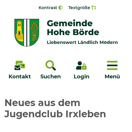
Zur Navigation springen
Zum Inhalt springen
Kontrast
Textgröße
Menü
Kontakt
Suchen
Login
Menü
Veröffentlichungen
Neues aus dem
Jugendclub Irxleben
Bürgerservice - Onlinedienste
Neuigkeiten