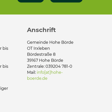
Anschrift
Gemeinde Hohe Börde
r bis
OT Irxleben
Bördestraße 8
39167 Hohe Börde
r bis
Zentrale: 039204 781-0
Mail:
info[at]hohe-
boerde.de
iger