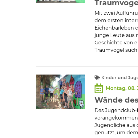
Traumvoge
Mit zwei Aufführ
dem ersten inter
Eichenbarleben di
junge Leute aus 
Geschichte von ei
Traumvogel sucht,
Kinder und Jug
Montag, 08. 
Wände des
Das Jugendclub-P
vorangekommen. 
Jugendliche aus 
genutzt, um dem 