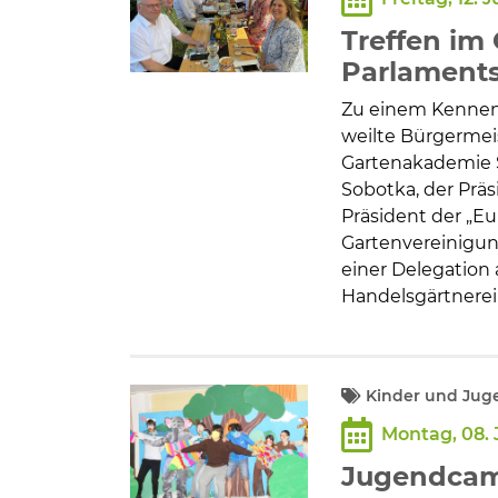
Bildung und Soziales
Treffen im
Wirtschaft, Bauen, Verkehr
Parlament
Zu einem Kennen
Tourismus, Freizeit, Dorfleb
weilte Bürgermei
Gartenakademie S
Sobotka, der Präs
Ehrenamt und Engagement
Präsident der „Eu
Gartenvereinigun
einer Delegation
Handelsgärtnerei
Kinder und Juge
Montag, 08. 
Jugendcam