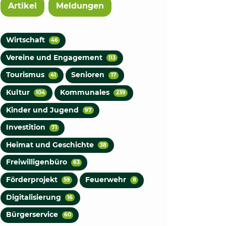
Artikel
Meldungen
Wirtschaft
46
Vereine und Engagement
113
Tourismus
Senioren
41
17
Kultur
Kommunales
104
239
Kinder und Jugend
97
Investition
71
Heimat und Geschichte
38
Freiwilligenbüro
63
Förderprojekt
Feuerwehr
59
8
Digitalisierung
16
Bürgerservice
60