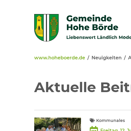
Zur Navigation springen
Zum Inhalt springen
www.hoheboerde.de
Neuigkeiten
A
Veröffentlichungen
Bürgerservice - Onlinediens
Aktuelle Bei
Neuigkeiten
Kommunalpolitik
Kommunales
Freitag, 12. J