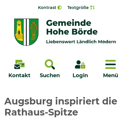
Zur Navigation springen
Zum Inhalt springen
Kontrast
Textgröße
Menü
Kontakt
Suchen
Login
Menü
Veröffentlichungen
Augsburg inspiriert die
Rathaus-Spitze
Bürgerservice - Onlinedienste
Neuigkeiten