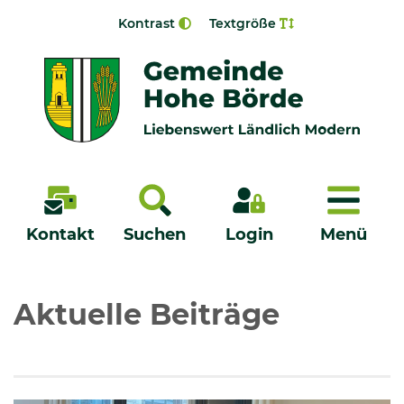
Zur Navigation springen
Zum Inhalt springen
Kontrast
Textgröße
Menü
Kontakt
Suchen
Login
Menü
Veröffentlichungen
Aktuelle Beiträge
Bürgerservice - Onlinedienste
Neuigkeiten