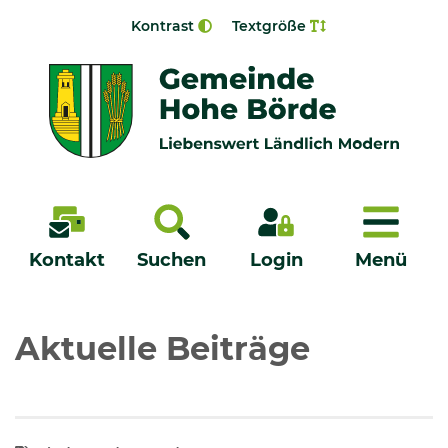
Zur Navigation springen
Zum Inhalt springen
Kontrast
Textgröße
Menü
Kontakt
Suchen
Login
Menü
Veröffentlichungen
Aktuelle Beiträge
Bürgerservice - Onlinedienste
Neuigkeiten