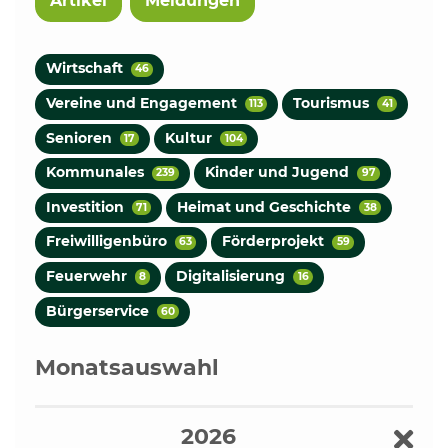
Artikel
Meldungen
Wirtschaft
46
Vereine und Engagement
Tourismus
113
41
Senioren
Kultur
17
104
Kommunales
Kinder und Jugend
239
97
Investition
Heimat und Geschichte
71
38
Freiwilligenbüro
Förderprojekt
63
59
Feuerwehr
Digitalisierung
8
16
Bürgerservice
60
Monatsauswahl
2026