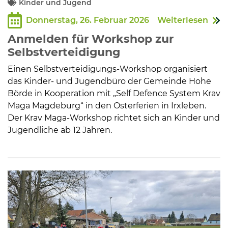
Kinder und Jugend
Donnerstag, 26. Februar 2026
Weiterlesen
Kommunalpolitik
Anmelden für Workshop zur
Selbstverteidigung
Bildung und Soziales
Einen Selbstverteidigungs-Workshop organisiert
das Kinder- und Jugendbüro der Gemeinde Hohe
Wirtschaft, Bauen, Verkehr
Börde in Kooperation mit „Self Defence System Krav
Maga Magdeburg“ in den Osterferien in Irxleben.
Der Krav Maga-Workshop richtet sich an Kinder und
Tourismus, Freizeit, Dorfleben
Jugendliche ab 12 Jahren.
Ehrenamt und Engagement