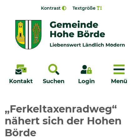
Zur Navigation springen
Zum Inhalt springen
Kontrast
Textgröße
Menü
Kontakt
Suchen
Login
Menü
Veröffentlichungen
„Ferkeltaxenradweg“
nähert sich der Hohen
Bürgerservice - Onlinedienste
Börde
Neuigkeiten