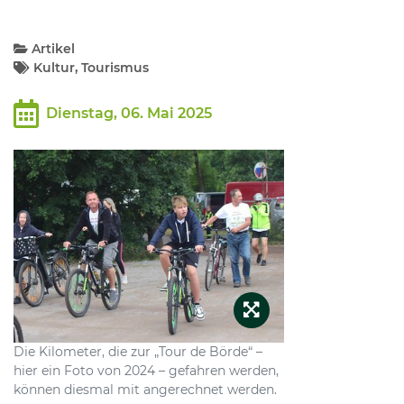
Kommunalpolitik
Artikel
Kultur, Tourismus
Bildung und Soziales
Dienstag, 06. Mai 2025
Wirtschaft, Bauen, Verkehr
Tourismus, Freizeit, Dorfleben
Ehrenamt und Engagement
Die Kilometer, die zur „Tour de Börde“ –
hier ein Foto von 2024 – gefahren werden,
können diesmal mit angerechnet werden.