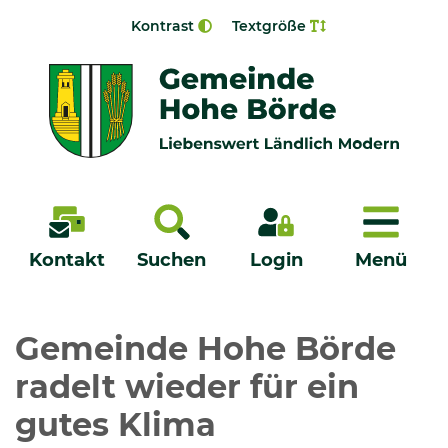
Zur Navigation springen
Zum Inhalt springen
Kontrast
Textgröße
Menü
Kontakt
Suchen
Login
Menü
Veröffentlichungen
Gemeinde Hohe Börde
radelt wieder für ein
Bürgerservice - Onlinedienste
gutes Klima
Neuigkeiten