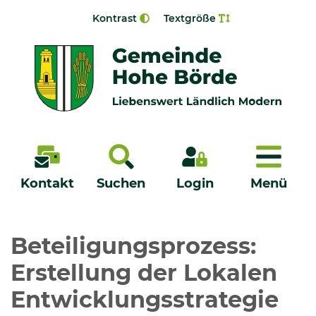
Zur Navigation springen
Zum Inhalt springen
Kontrast
Textgröße
Menü
Kontakt
Suchen
Login
Menü
Veröffentlichungen
Beteiligungsprozess:
Erstellung der Lokalen
Bürgerservice - Onlinedienste
Entwicklungsstrategie
Neuigkeiten