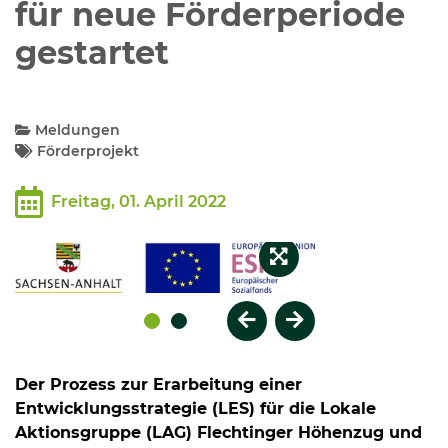
für neue Förderperiode
gestartet
Kommunalpolitik
Bildung und Soziales
Meldungen
Förderprojekt
Wirtschaft, Bauen, Verkehr
Freitag, 01. April 2022
Tourismus, Freizeit, Dorfleben
Ehrenamt und Engagement
Vorheriges Element
Nächstes Element
Der Prozess zur Erarbeitung einer
Entwicklungsstrategie (LES) für die Lokale
Aktionsgruppe (LAG) Flechtinger Höhenzug und