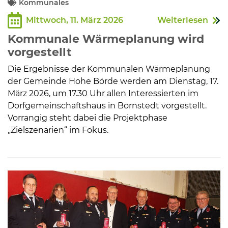
Kommunales
Mittwoch, 11. März 2026
Weiterlesen
Kommunalpolitik
Kommunale Wärmeplanung wird
vorgestellt
Bildung und Soziales
Die Ergebnisse der Kommunalen Wärmeplanung
der Gemeinde Hohe Börde werden am Dienstag, 17.
Wirtschaft, Bauen, Verkehr
März 2026, um 17.30 Uhr allen Interessierten im
Dorfgemeinschaftshaus in Bornstedt vorgestellt.
Vorrangig steht dabei die Projektphase
Tourismus, Freizeit, Dorfleben
„Zielszenarien“ im Fokus.
Ehrenamt und Engagement