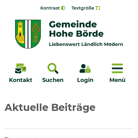
Zur Navigation springen
Zum Inhalt springen
Kontrast
Textgröße
Menü
Kontakt
Suchen
Login
Menü
Veröffentlichungen
Aktuelle Beiträge
Bürgerservice - Onlinedienste
Neuigkeiten