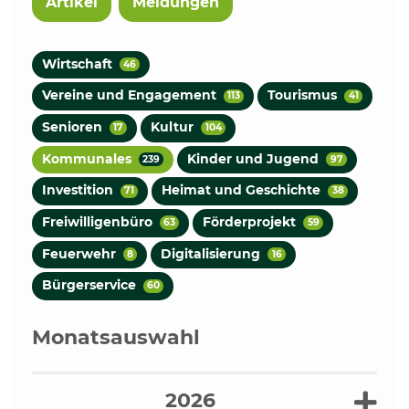
Artikel
Meldungen
Wirtschaft
46
Vereine und Engagement
Tourismus
113
41
Senioren
Kultur
17
104
Kommunales
Kinder und Jugend
239
97
Investition
Heimat und Geschichte
71
38
Freiwilligenbüro
Förderprojekt
63
59
Feuerwehr
Digitalisierung
8
16
Bürgerservice
60
Monatsauswahl
2026