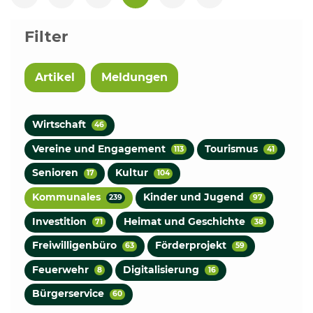
vorherige Seite
nächste Seite
Filter
Artikel
Meldungen
Wirtschaft
46
Vereine und Engagement
Tourismus
113
41
Senioren
Kultur
17
104
Kommunales
Kinder und Jugend
239
97
Investition
Heimat und Geschichte
71
38
Freiwilligenbüro
Förderprojekt
63
59
Feuerwehr
Digitalisierung
8
16
Bürgerservice
60