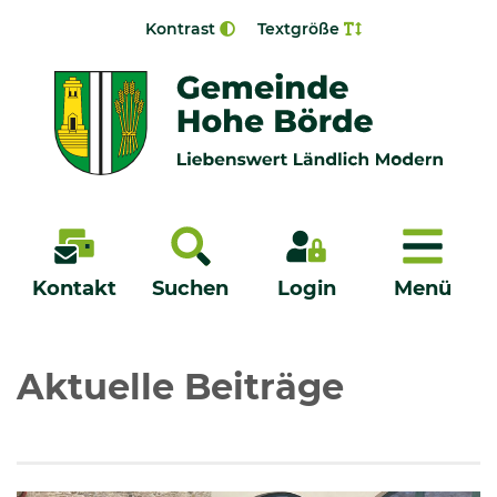
Zur Navigation springen
Zum Inhalt springen
Kontrast
Textgröße
Menü
Kontakt
Suchen
Login
Menü
Veröffentlichungen
Aktuelle Beiträge
Bürgerservice - Onlinedienste
Neuigkeiten