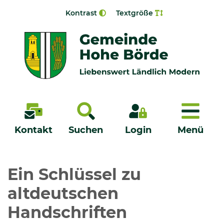
Zur Navigation springen
Zum Inhalt springen
Kontrast
Textgröße
Menü
Kontakt
Suchen
Login
Menü
Veröffentlichungen
Ein Schlüssel zu
altdeutschen
Bürgerservice - Onlinedienste
Handschriften
Neuigkeiten