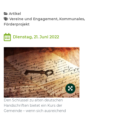
Kommunalpolitik
Artikel
Vereine und Engagement, Kommunales,
Förderprojekt
Bildung und Soziales
Dienstag, 21. Juni 2022
Wirtschaft, Bauen, Verkehr
Tourismus, Freizeit, Dorfleben
Ehrenamt und Engagement
Den Schlüssel zu alten deutschen
Handschriften bietet ein Kurs der
Gemeinde – wenn sich ausreichend