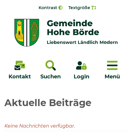
Zur Navigation springen
Zum Inhalt springen
Kontrast
Textgröße
Menü
Kontakt
Suchen
Login
Menü
Veröffentlichungen
Aktuelle Beiträge
Bürgerservice - Onlinedienste
Keine Nachrichten verfügbar.
Neuigkeiten