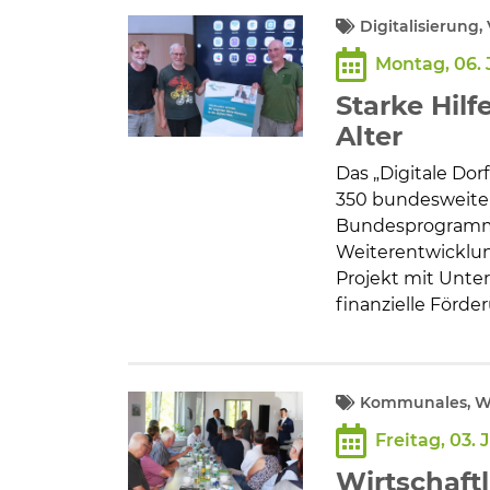
Digitalisierung
Montag, 06. 
Starke Hilf
Alter
Das „Digitale Dor
350 bundesweite
Bundesprogramms 
Weiterentwicklun
Projekt mit Unte
finanzielle Förde
Kommunales, Wi
Freitag, 03. 
Wirtschaft