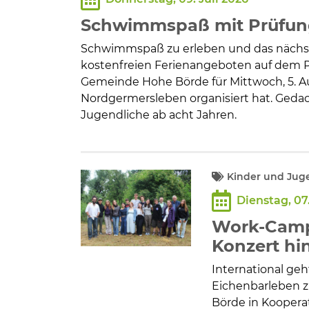
Bildung und Soziales
Schwimmspaß mit Prüfung
Wirtschaft, Bauen, Verkehr
Schwimmspaß zu erleben und das nächs
kostenfreien Ferienangeboten auf dem P
Gemeinde Hohe Börde für Mittwoch, 5. Au
Tourismus, Freizeit, Dorfleb
Nordgermersleben organisiert hat. Gedac
Jugendliche ab acht Jahren.
Ehrenamt und Engagement
Kinder und Jug
Dienstag, 07.
Work-Camp-
Konzert hi
International geh
Eichenbarleben z
Börde in Koopera