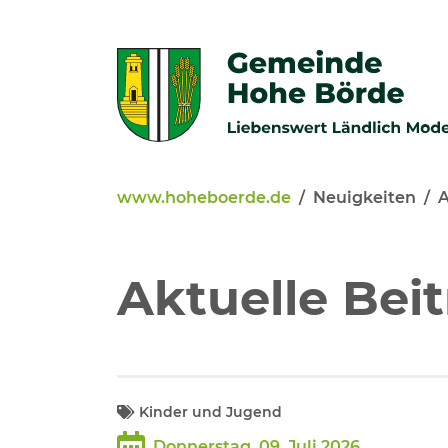
Zur Navigation springen
Zum Inhalt springen
www.hoheboerde.de
Neuigkeiten
A
Veröffentlichungen
Bürgerservice - Onlinediens
Aktuelle Bei
Neuigkeiten
Kommunalpolitik
Kinder und Jugend
Donnerstag, 09. Juli 2026