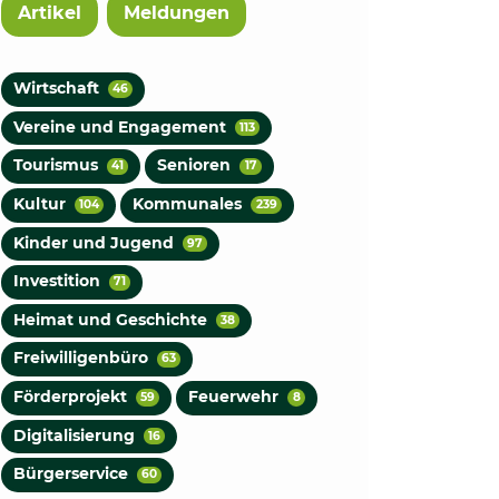
Artikel
Meldungen
Wirtschaft
46
Vereine und Engagement
113
Tourismus
Senioren
41
17
Kultur
Kommunales
104
239
Kinder und Jugend
97
Investition
71
Heimat und Geschichte
38
Freiwilligenbüro
63
Förderprojekt
Feuerwehr
59
8
Digitalisierung
16
Bürgerservice
60