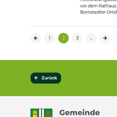
vor dem Rathaus i
Bornstedter Ort
1
2
3
…
vorherige Seite
nächs
Zurück