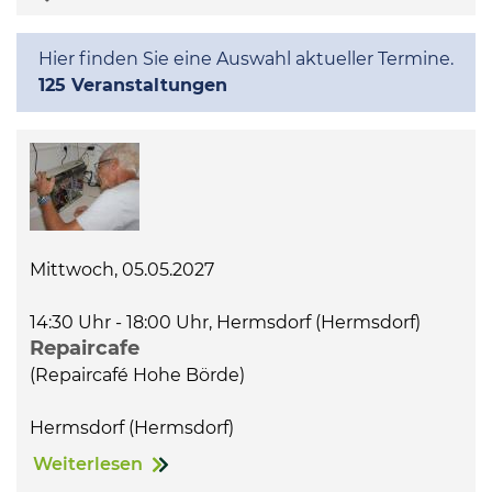
Kommunalpolitik
Hier finden Sie eine Auswahl aktueller Termine.
125 Veranstaltungen
Bildung und Soziales
Wirtschaft, Bauen, Verkehr
Tourismus, Freizeit, Dorfleben
Mittwoch, 05.05.2027
14:30 Uhr - 18:00 Uhr, Hermsdorf (Hermsdorf)
Ehrenamt und Engagement
Repaircafe
(Repaircafé Hohe Börde)
Hermsdorf (Hermsdorf)
Weiterlesen