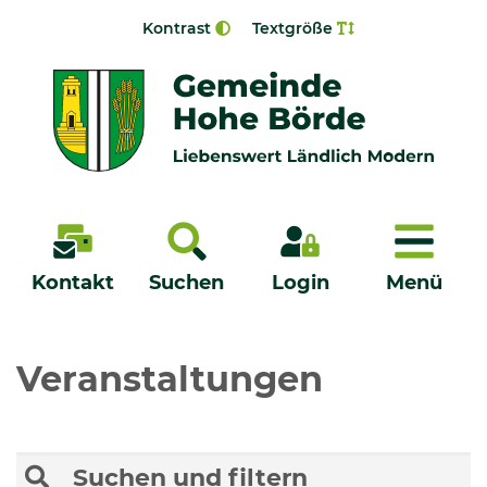
Zur Navigation springen
Zum Inhalt springen
Kontrast
Textgröße
Menü
Kontakt
Suchen
Login
Menü
Veröffentlichungen
Veranstaltungen
Bürgerservice - Onlinedienste
Suchen und filtern
Neuigkeiten