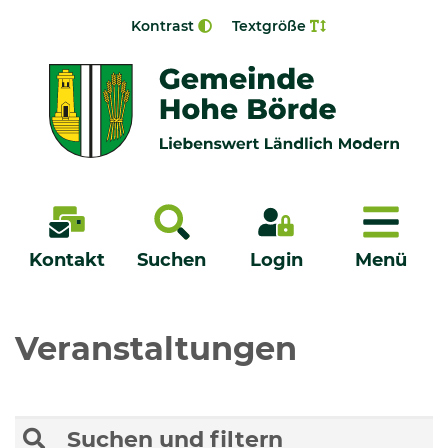
Zur Navigation springen
Zum Inhalt springen
Kontrast
Textgröße
Menü
Kontakt
Suchen
Login
Menü
Veröffentlichungen
Veranstaltungen
Bürgerservice - Onlinedienste
Suchen und filtern
Neuigkeiten