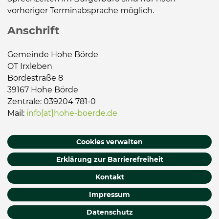
vorheriger Terminabsprache möglich.
Anschrift
Gemeinde Hohe Börde
OT Irxleben
Bördestraße 8
39167 Hohe Börde
Zentrale: 039204 781-0
Mail:
info[at]hohe-boerde.de
Cookies verwalten
Erklärung zur Barrierefreiheit
Kontakt
Impressum
Datenschutz