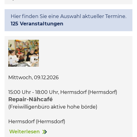
Kommunalpolitik
Hier finden Sie eine Auswahl aktueller Termine.
125 Veranstaltungen
Bildung und Soziales
Wirtschaft, Bauen, Verkehr
Tourismus, Freizeit, Dorfleben
Mittwoch, 09.12.2026
Ehrenamt und Engagement
15:00 Uhr - 18:00 Uhr, Hermsdorf (Hermsdorf)
Repair-Nähcafé
(Freiwilligenbüro aktive hohe börde)
Hermsdorf (Hermsdorf)
Weiterlesen