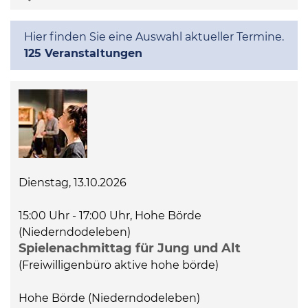
Kommunalpolitik
Hier finden Sie eine Auswahl aktueller Termine.
125 Veranstaltungen
Bildung und Soziales
Wirtschaft, Bauen, Verkehr
Tourismus, Freizeit, Dorfleben
Dienstag, 13.10.2026
Ehrenamt und Engagement
15:00 Uhr - 17:00 Uhr, Hohe Börde
(Niederndodeleben)
Spielenachmittag für Jung und Alt
(Freiwilligenbüro aktive hohe börde)
Hohe Börde (Niederndodeleben)