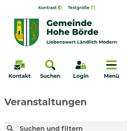
Zur Navigation springen
Zum Inhalt springen
Kontrast
Textgröße
Menü
Kontakt
Suchen
Login
Menü
Veröffentlichungen
Veranstaltungen
Bürgerservice - Onlinedienste
Suchen und filtern
Neuigkeiten