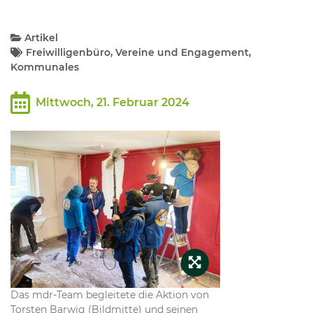
Kommunalpolitik
Artikel
Freiwilligenbüro, Vereine und Engagement,
Kommunales
Bildung und Soziales
Mittwoch, 21. Februar 2024
Wirtschaft, Bauen, Verkehr
Tourismus, Freizeit, Dorfleben
Ehrenamt und Engagement
Das mdr-Team begleitete die Aktion von
Torsten Barwig (Bildmitte) und seinen