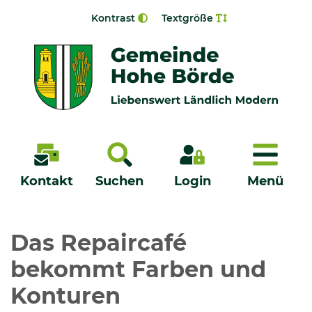
Zur Navigation springen
Zum Inhalt springen
Kontrast
Textgröße
Menü
Kontakt
Suchen
Login
Menü
Veröffentlichungen
Das Repaircafé
bekommt Farben und
Bürgerservice - Onlinedienste
Konturen
Neuigkeiten