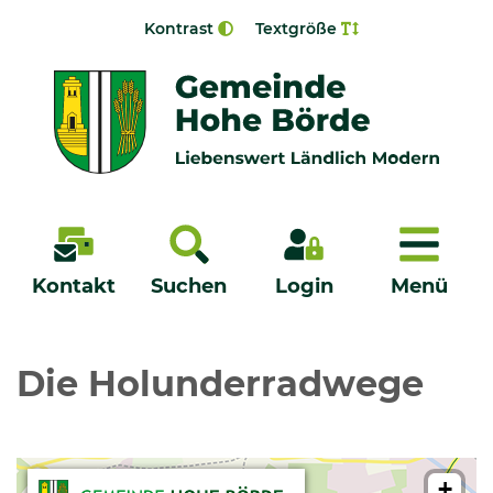
Zur Navigation springen
Zum Inhalt springen
Kontrast
Textgröße
Menü
Kontakt
Suchen
Login
Menü
Veröffentlichungen
Die Holunderradwege
Bürgerservice - Onlinedienste
Neuigkeiten