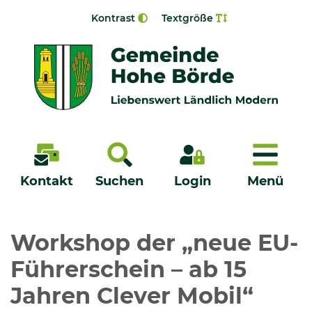
Zur Navigation springen
Zum Inhalt springen
Kontrast
Textgröße
Menü
Kontakt
Suchen
Login
Menü
Veröffentlichungen
Workshop der „neue EU-
Führerschein – ab 15
Bürgerservice - Onlinedienste
Jahren Clever Mobil“
Neuigkeiten