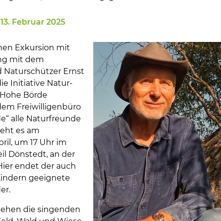
13. Februar 2025
chen Exkursion mit
en
ng mit dem
 Naturschützer Ernst
ie Initiative Natur-
 Hohe Börde
em Freiwilligenbüro
e“ alle Naturfreunde
 geht es am
ril, um 17 Uhr im
eil Dönstedt, an der
Hier endet der auch
 Kindern geeignete
er.
tehen die singenden