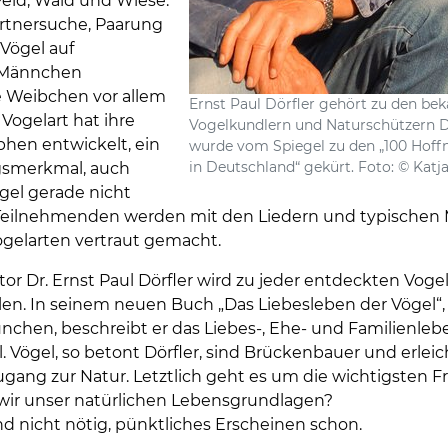
Feld, Wald und Wiese.
artnersuche, Paarung
Vögel auf
 Männchen
 Weibchen vor allem
Ernst Paul Dörfler gehört zu den be
Vogelart hat ihre
Vogelkundlern und Naturschützern 
phen entwickelt, ein
wurde vom Spiegel zu den „100 Hoff
in Deutschland“ gekürt. Foto: © Kat
smerkmal, auch
el gerade nicht
 Teilnehmenden werden mit den Liedern und typischen
gelarten vertraut gemacht.
r Dr. Ernst Paul Dörfler wird zu jeder entdeckten Vogel
len. In seinem neuen Buch „Das Liebesleben der Vögel“,
nchen, beschreibt er das Liebes-, Ehe- und Familienleb
 Vögel, so betont Dörfler, sind Brückenbauer und erlei
ang zur Natur. Letztlich geht es um die wichtigsten F
n wir unser natürlichen Lebensgrundlagen?
 nicht nötig, pünktliches Erscheinen schon.