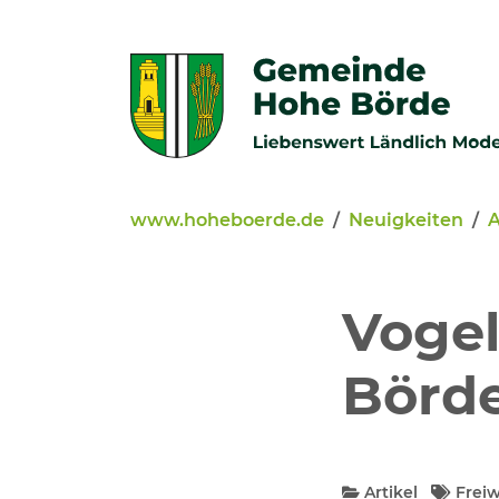
Zur Navigation springen
Zum Inhalt springen
www.hoheboerde.de
Neuigkeiten
A
Veröffentlichungen
Bürgerservice - Onlinediens
Vogel
Neuigkeiten
Börd
Kommunalpolitik
Artikel
Freiw