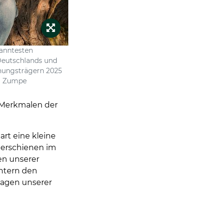
kanntesten
Deutschlands und
nungsträgern 2025
ja Zumpe
 Merkmalen der
art eine kleine
 erschienen im
en unserer
chtern den
ragen unserer