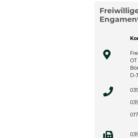
Weitere 
Freiwilli
Engament
Ko
Fre
OT 
Bö
D-
039
039
01
03