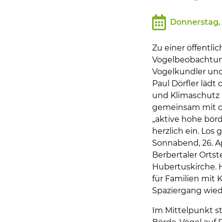
Bildung und Soziales
Donnerstag, 
Wirtschaft, Bauen, Verkehr
Zu einer öffentli
Tourismus, Freizeit, Dorfleb
Vogelbeobachtu
Vogelkundler und
Paul Dörfler lädt d
Ehrenamt und Engagement
und Klimaschutz
gemeinsam mit d
„aktive hohe börd
herzlich ein. Los
Sonnabend, 26. Ap
Berbertaler Ortst
Hubertuskirche. 
für Familien mit
Spaziergang wied
Im Mittelpunkt s