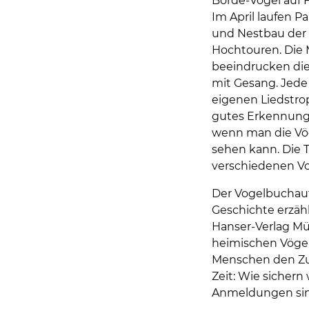
Börde-Vögel auf 
Im April laufen P
und Nestbau der 
Hochtouren. Die
beeindrucken die
mit Gesang. Jede 
eigenen Liedstro
gutes Erkennung
wenn man die Vög
sehen kann. Die
verschiedenen Vo
Der Vogelbuchauto
Geschichte erzäh
Hanser-Verlag Mü
heimischen Vögel.
Menschen den Zug
Zeit: Wie sicher
Anmeldungen sind