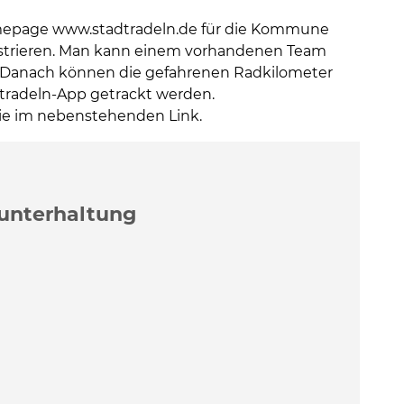
 Homepage www.stadtradeln.de für die Kommune
istrieren. Man kann einem vorhandenen Team
. Danach können die gefahrenen Radkilometer
dtradeln-App getrackt werden.
ie im nebenstehenden Link.
en
unterhaltung