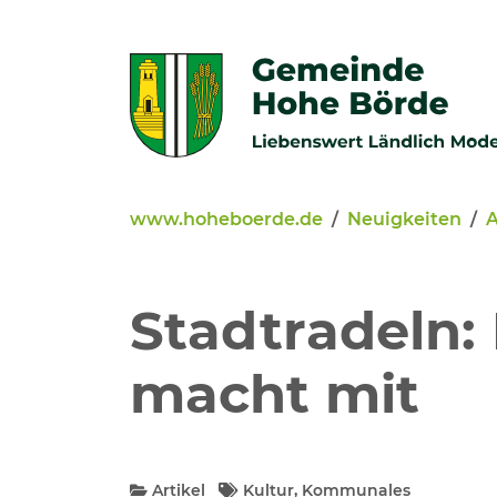
Zur Navigation springen
Zum Inhalt springen
www.hoheboerde.de
Neuigkeiten
A
Veröffentlichungen
Bürgerservice - Onlinediens
Stadtradeln
Neuigkeiten
macht mit
Kommunalpolitik
Artikel
Kultur, Kommunales