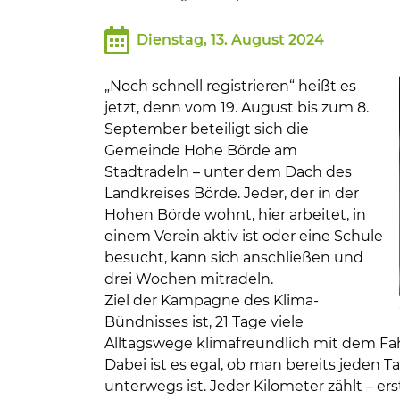
Bildung und Soziales
Dienstag, 13. August 2024
Wirtschaft, Bauen, Verkehr
„Noch schnell registrieren“ heißt es
Tourismus, Freizeit, Dorfleb
jetzt, denn vom 19. August bis zum 8.
September beteiligt sich die
Gemeinde Hohe Börde am
Ehrenamt und Engagement
Stadtradeln – unter dem Dach des
Landkreises Börde. Jeder, der in der
Hohen Börde wohnt, hier arbeitet, in
einem Verein aktiv ist oder eine Schule
besucht, kann sich anschließen und
drei Wochen mitradeln.
Ziel der Kampagne des Klima-
Bündnisses ist, 21 Tage viele
Alltagswege klimafreundlich mit dem Fa
Dabei ist es egal, ob man bereits jeden T
unterwegs ist. Jeder Kilometer zählt – e