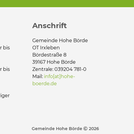
Anschrift
Gemeinde Hohe Börde
r bis
OT Irxleben
Bördestraße 8
39167 Hohe Börde
r bis
Zentrale: 039204 781-0
Mail:
info[at]hohe-
boerde.de
iger
Gemeinde Hohe Börde
2026