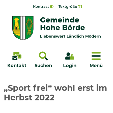
Zur Navigation springen
Zum Inhalt springen
Kontrast
Textgröße
Menü
Kontakt
Suchen
Login
Menü
Veröffentlichungen
„Sport frei“ wohl erst im
Herbst 2022
Bürgerservice - Onlinedienste
Neuigkeiten