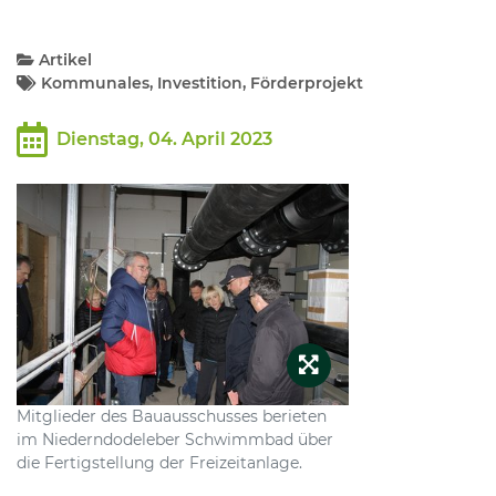
Kommunalpolitik
Artikel
Kommunales, Investition, Förderprojekt
Bildung und Soziales
Dienstag, 04. April 2023
Wirtschaft, Bauen, Verkehr
Tourismus, Freizeit, Dorfleben
Ehrenamt und Engagement
Mitglieder des Bauausschusses berieten
im Niederndodeleber Schwimmbad über
die Fertigstellung der Freizeitanlage.