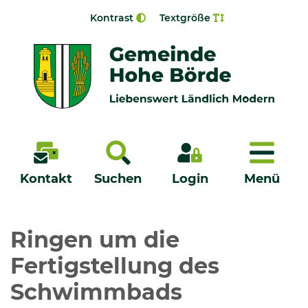
Zur Navigation springen
Zum Inhalt springen
Kontrast
Textgröße
Menü
Kontakt
Suchen
Login
Menü
Veröffentlichungen
Ringen um die
Fertigstellung des
Bürgerservice - Onlinedienste
Schwimmbads
Neuigkeiten