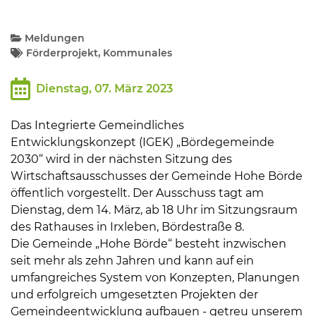
Kommunalpolitik
Meldungen
Förderprojekt, Kommunales
Bildung und Soziales
Dienstag, 07. März 2023
Wirtschaft, Bauen, Verkehr
Das Integrierte Gemeindliches
Entwicklungskonzept (IGEK) „Bördegemeinde
2030“ wird in der nächsten Sitzung des
Tourismus, Freizeit, Dorfleben
Wirtschaftsausschusses der Gemeinde Hohe Börde
öffentlich vorgestellt. Der Ausschuss tagt am
Ehrenamt und Engagement
Dienstag, dem 14. März, ab 18 Uhr im Sitzungsraum
des Rathauses in Irxleben, Bördestraße 8.
Die Gemeinde „Hohe Börde“ besteht inzwischen
seit mehr als zehn Jahren und kann auf ein
umfangreiches System von Konzepten, Planungen
und erfolgreich umgesetzten Projekten der
Gemeindeentwicklung aufbauen - getreu unserem