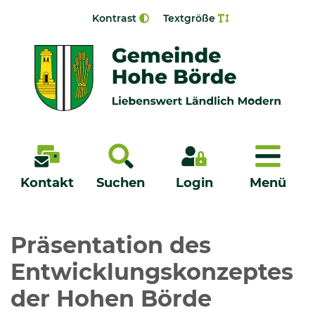
Zur Navigation springen
Zum Inhalt springen
Kontrast
Textgröße
Menü
Kontakt
Suchen
Login
Menü
Veröffentlichungen
Präsentation des
Entwicklungskonzeptes
Bürgerservice - Onlinedienste
der Hohen Börde
Neuigkeiten