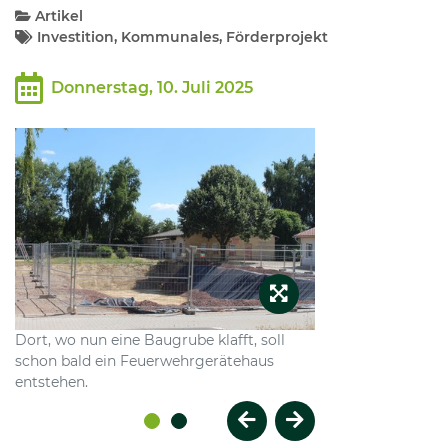
Artikel
Investition, Kommunales, Förderprojekt
Kommunalpolitik
Donnerstag, 10. Juli 2025
Bildung und Soziales
Wirtschaft, Bauen, Verkehr
Tourismus, Freizeit, Dorfleben
Ehrenamt und Engagement
Dort, wo nun eine Baugrube klafft, soll
schon bald ein Feuerwehrgerätehaus
entstehen.
Vorheriges Element
Nächstes Element