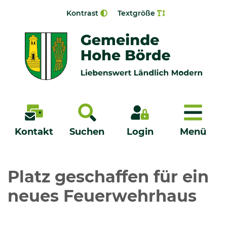
Zur Navigation springen
Zum Inhalt springen
Kontrast
Textgröße
Menü
Kontakt
Suchen
Login
Menü
Veröffentlichungen
Platz geschaffen für ein
neues Feuerwehrhaus
Bürgerservice - Onlinedienste
Neuigkeiten