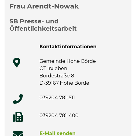
Weitere Informationen
Frau Arendt-Nowak
SB Presse- und
Öffentlichkeitsarbeit
Kontaktinformationen
Gemeinde Hohe Börde
OT Irxleben
Bördestraße 8
D-39167 Hohe Börde
039204 781-511
039204 781-400
E-Mail senden