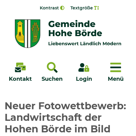
Zur Navigation springen
Zum Inhalt springen
Kontrast
Textgröße
Menü
Kontakt
Suchen
Login
Menü
Veröffentlichungen
Neuer Fotowettbewerb:
Landwirtschaft der
Bürgerservice - Onlinedienste
Hohen Börde im Bild
Neuigkeiten