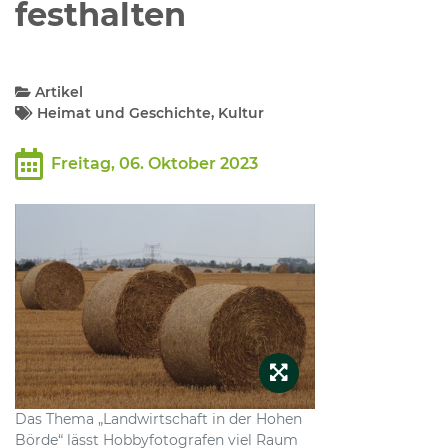
festhalten
Kommunalpolitik
Artikel
Heimat und Geschichte, Kultur
Bildung und Soziales
Freitag, 06. Oktober 2023
Wirtschaft, Bauen, Verkehr
Tourismus, Freizeit, Dorfleben
Ehrenamt und Engagement
Das Thema „Landwirtschaft in der Hohen
Börde“ lässt Hobbyfotografen viel Raum