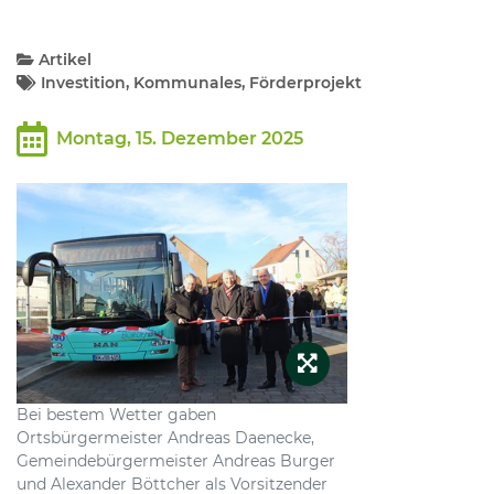
Kommunalpolitik
Artikel
Investition, Kommunales, Förderprojekt
Bildung und Soziales
Montag, 15. Dezember 2025
Wirtschaft, Bauen, Verkehr
Tourismus, Freizeit, Dorfleben
Ehrenamt und Engagement
Bei bestem Wetter gaben
Ortsbürgermeister Andreas Daenecke,
Gemeindebürgermeister Andreas Burger
und Alexander Böttcher als Vorsitzender