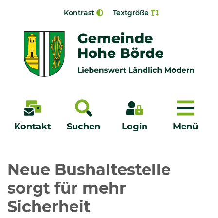
Zur Navigation springen
Zum Inhalt springen
Kontrast
Textgröße
Menü
Kontakt
Suchen
Login
Menü
Veröffentlichungen
Neue Bushaltestelle
sorgt für mehr
Bürgerservice - Onlinedienste
Sicherheit
Neuigkeiten