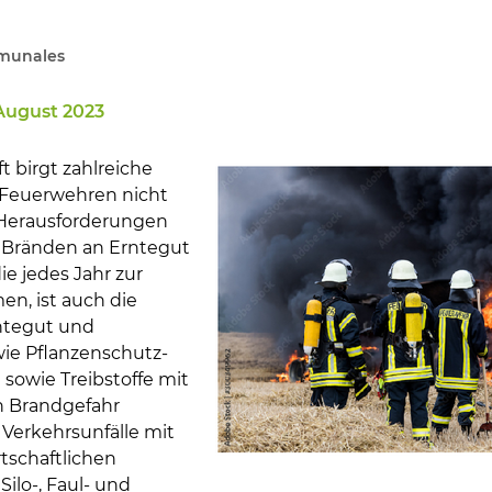
unales
 August 2023
en
t birgt zahlreiche
e Feuerwehren nicht
 Herausforderungen
n Bränden an Erntegut
e jedes Jahr zur
en, ist auch die
ntegut und
wie Pflanzenschutz-
sowie Treibstoffe mit
en Brandgefahr
Verkehrsunfälle mit
tschaftlichen
ilo-, Faul- und