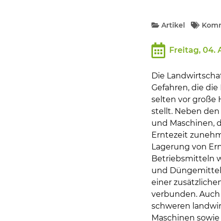
Bildung und Soziales
Artikel
Komm
Wirtschaft, Bauen, Verkehr
Freitag, 04.
Tourismus, Freizeit, Dorfleb
Die Landwirtschaf
Gefahren, die di
Ehrenamt und Engagement
selten vor große
stellt. Neben de
und Maschinen, di
Erntezeit zunehm
Lagerung von Er
Betriebsmitteln 
und Düngemittel 
einer zusätzlich
verbunden. Auch 
schweren landwir
Maschinen sowie S