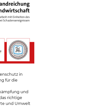
henschutz in
g für die
bekämpfung und
das richtige
werte und Umwelt