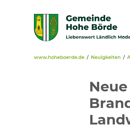
Zur Navigation springen
Zum Inhalt springen
www.hoheboerde.de
Neuigkeiten
A
Veröffentlichungen
Bürgerservice - Onlinediens
Neue
Neuigkeiten
Brand
Kommunalpolitik
Landw