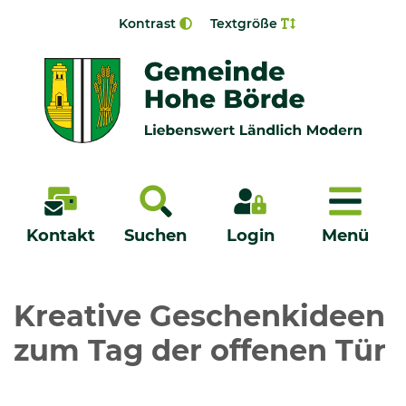
Zur Navigation springen
Zum Inhalt springen
Kontrast
Textgröße
Menü
Kontakt
Suchen
Login
Menü
Veröffentlichungen
Kreative Geschenkideen
zum Tag der offenen Tür
Bürgerservice - Onlinedienste
Neuigkeiten